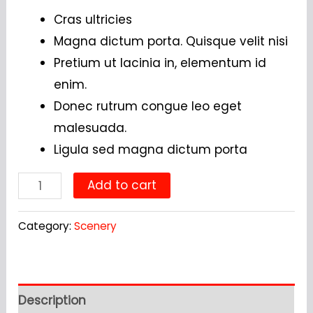
Cras ultricies
Magna dictum porta. Quisque velit nisi
Pretium ut lacinia in, elementum id
enim.
Donec rutrum congue leo eget
malesuada.
Ligula sed magna dictum porta
Tales
Add to cart
of
the
Category:
Scenery
Past
quantity
Description