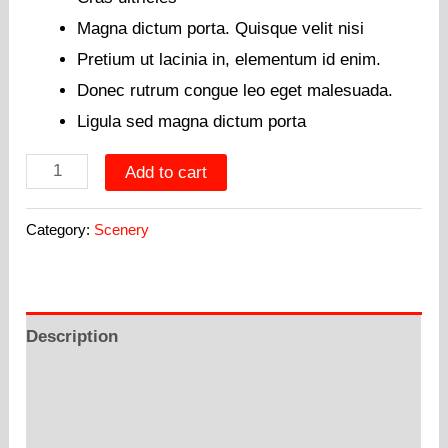
Magna dictum porta. Quisque velit nisi
Pretium ut lacinia in, elementum id enim.
Donec rutrum congue leo eget malesuada.
Ligula sed magna dictum porta
Mount
Add to cart
Sainte-
Victoire
Category:
Scenery
quantity
Description
Additional information
Reviews (0)